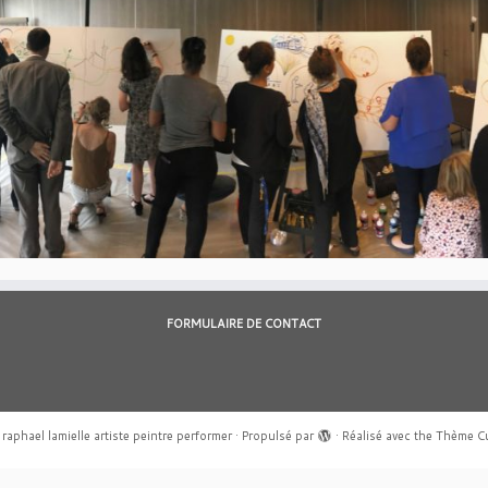
FORMULAIRE DE CONTACT
raphael lamielle artiste peintre performer
·
Propulsé par
·
Réalisé avec the
Thème C