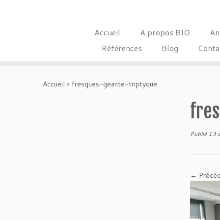
Accueil
A propos BIO
An
Références
Blog
Conta
Skip
to
Accueil
»
fresques-geante-triptyque
content
fre
Publié
13 
← Précé