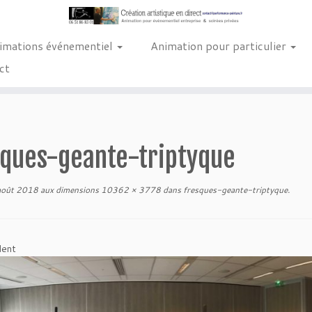
imations événementiel
Animation pour particulier
ct
sques-geante-triptyque
août 2018
aux dimensions
10362 × 3778
dans
fresques-geante-triptyque
.
dent