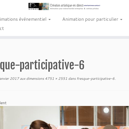
imations événementiel
Animation pour particulier
ct
sque-participative-6
anvier 2017
aux dimensions
4751 × 2551
dans
fresque-participative-6
.
dent