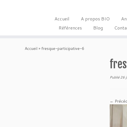
Accueil
A propos BIO
An
Références
Blog
Conta
Skip
to
Accueil
»
fresque-participative-6
content
fre
Publié
26 j
← Précé