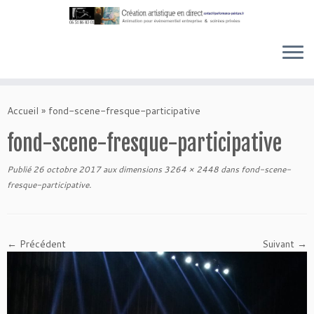
Skip
to
Accueil
»
fond-scene-fresque-participative
content
fond-scene-fresque-participative
Publié
26 octobre 2017
aux dimensions
3264 × 2448
dans
fond-scene-
fresque-participative
.
← Précédent
Suivant →